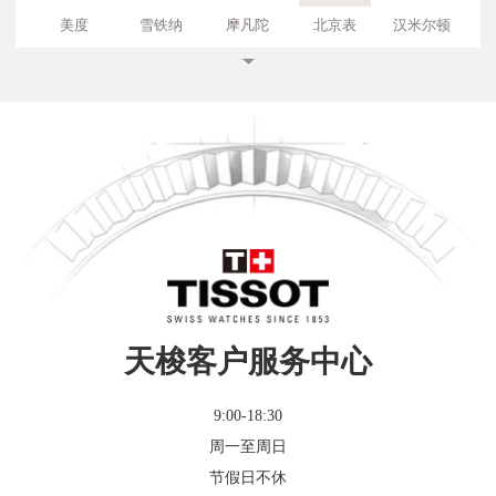
美度
雪铁纳
摩凡陀
北京表
汉米尔顿
艾戈勒
时度
西铁城
卡西欧
海鸥
天梭客户服务中心
9:00-18:30
周一至周日
节假日不休