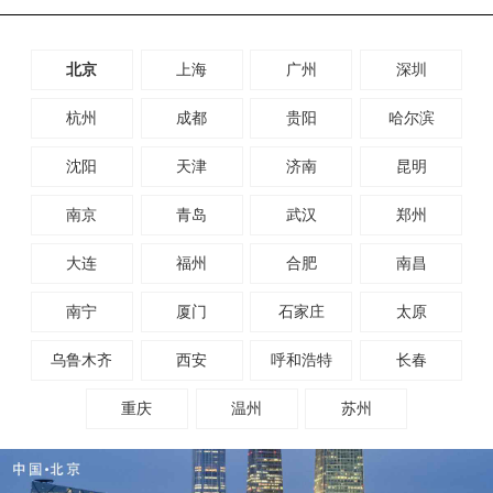
北京
上海
广州
深圳
杭州
成都
贵阳
哈尔滨
沈阳
天津
济南
昆明
南京
青岛
武汉
郑州
大连
福州
合肥
南昌
南宁
厦门
石家庄
太原
乌鲁木齐
西安
呼和浩特
长春
重庆
温州
苏州